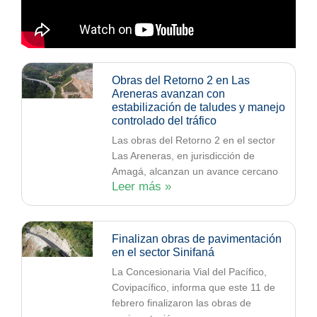
Obras del Retorno 2 en Las
Areneras avanzan con
estabilización de taludes y manejo
controlado del tráfico
Las obras del Retorno 2 en el sector
Las Areneras, en jurisdicción de
Amagá, alcanzan un avance cercano
Leer más »
Finalizan obras de pavimentación
en el sector Sinifaná
La Concesionaria Vial del Pacífico,
Covipacífico, informa que este 11 de
febrero finalizaron las obras de