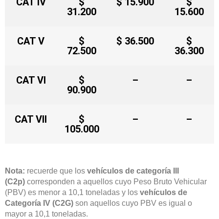
CAT IV
$
$ 15.900
$
31.200
15.600
CAT V
$
$ 36.500
$
72.500
36.300
CAT VI
$
–
–
90.900
CAT VII
$
–
–
105.000
Nota:
recuerde que los
vehículos de categoría III
(C2p)
corresponden a aquellos cuyo Peso Bruto Vehicular
(PBV) es menor a 10,1 toneladas y los
vehículos de
Categoría IV (C2G)
son aquellos cuyo PBV es igual o
mayor a 10,1 toneladas.