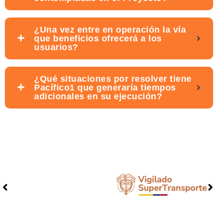
¿Una vez entre en operación la vía
que beneficios ofrecerá a los
usuarios?
¿Qué situaciones por resolver tiene
Pacífico1 que generaría tiempos
adicionales en su ejecución?