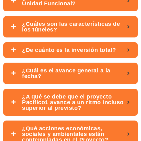
Unidad Funcional?
¿Cuáles son las características de
los túneles?
¿De cuánto es la inversión total?
¿Cuál es el avance general a la
fecha?
¿A qué se debe que el proyecto
Pacífico1 avance a un ritmo incluso
superior al previsto?
¿Qué acciones económicas,
sociales y ambientales están
contempladas en el Proyecto?