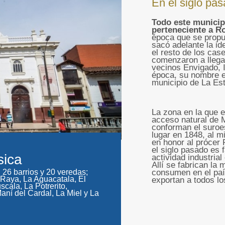
En el siglo pas
Todo este municip
perteneciente a R
época que se propus
sacó adelante la id
el resto de los case
comenzaron a llegar
vecinos Envigado, I
época, su nombre e
municipio de La Est
La zona en la que e
acceso natural de M
conforman el suroe
lugar en 1848, al 
en honor al prócer
el siglo pasado es 
sica
actividad industrial
Allí se fabrican la 
 26 barrios y 20 veredas;
consumen en el paí
 Raya, La Aguacatala, El
exportan a todos lo
scala, La Potrerito,
aní del Cardal, La Miel y La