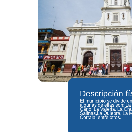
Descripción fí
El municipio se divide en
algunas de ellas son: La
Cano, La Valeria, La Chu
Salinas,La Quiebra, La M
Corrala, entre otros.