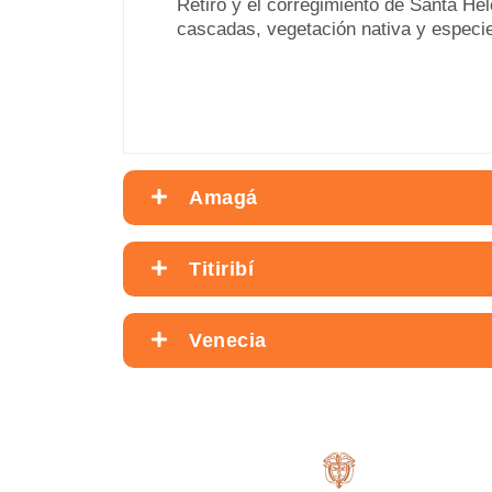
Retiro y el corregimiento de Santa He
cascadas, vegetación nativa y especie
Amagá
Titiribí
Venecia