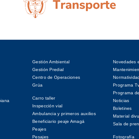
Gestión Ambiental
Novedades e
Gestión Predial
Mantenimient
Centro de Operaciones
Normativida
Grúa
Programa T
Programa de
Carro taller
biana
Noticias
Inspección vial
Boletines
Ambulancia y primeros auxilios
Material divu
Beneficiario peaje Amagá
Sala de pre
Peajes
Pesajes
Fotografía