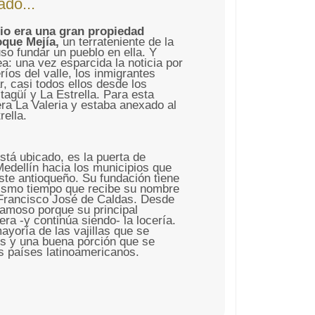
ado...
io era una gran propiedad
oque Mejía,
un terrateniente de la
o fundar un pueblo en ella. Y
ea: una vez esparcida la noticia por
ríos del valle, los inmigrantes
, casi todos ellos desde los
tagüí y La Estrella. Para esta
ra La Valeria y estaba anexado al
rella.
stá ubicado, es la puerta de
edellín hacia los municipios que
ste antioqueño. Su fundación tiene
mismo tiempo que recibe su nombre
 Francisco José de Caldas. Desde
famoso porque su principal
 era -y continúa siendo- la locería.
mayoría de las vajillas que se
s y una buena porción que se
s países latinoamericanos.