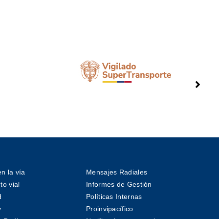
n la vía
Mensajes Radiales
o vial
Informes de Gestión
d
Políticas Internas
v
Proinvipacífico