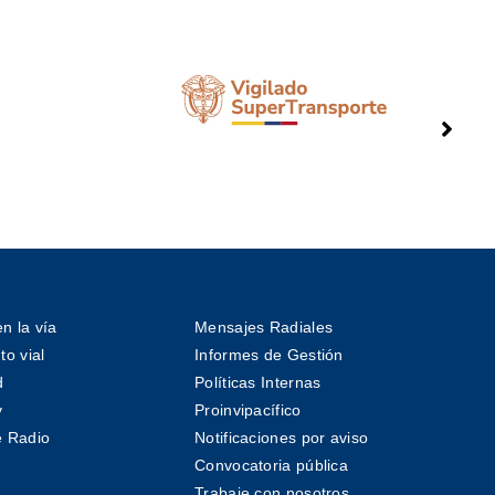
n la vía
Mensajes Radiales
o vial
Informes de Gestión
d
Políticas Internas
v
Proinvipacífico
 Radio
Notificaciones por aviso
Convocatoria pública
Trabaje con nosotros