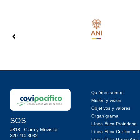
Quiénes somos
Misión y visión
Objetivos y valores
Organigrama
SOS
Línea Ética Proindesa
#818 - Claro y Movistar
Línea Ética Corficolom
320 710 3032
Línea Ética Grupo Aval