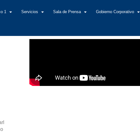
co 1
Servicios
Sala de Prensa
Gobierno Corporativo
arl
co