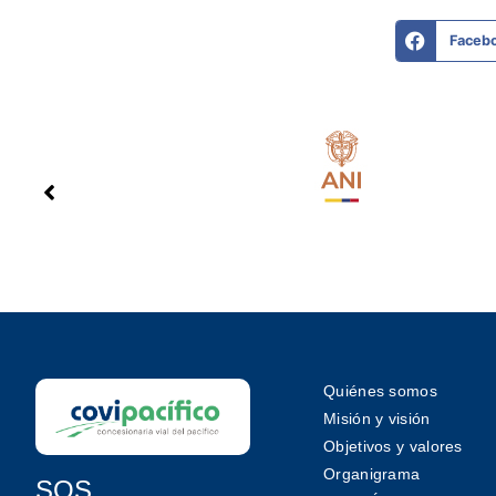
Faceb
Quiénes somos
Misión y visión
Objetivos y valores
Organigrama
SOS