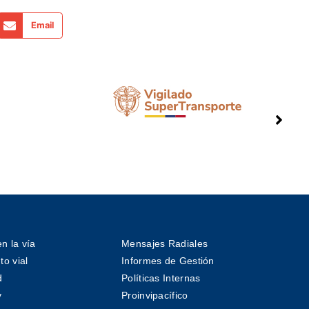
Email
n la vía
Mensajes Radiales
o vial
Informes de Gestión
d
Políticas Internas
v
Proinvipacífico