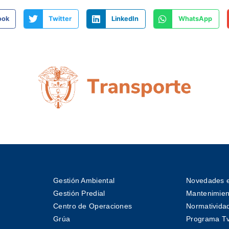
ook
Twitter
LinkedIn
WhatsApp
Gestión Ambiental
Novedades e
Gestión Predial
Mantenimient
Centro de Operaciones
Normativida
Grúa
Programa T