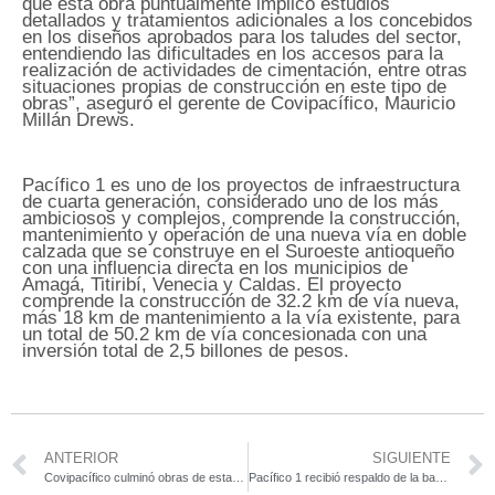
que esta obra puntualmente implicó estudios
detallados y tratamientos adicionales a los concebidos
en los diseños aprobados para los taludes del sector,
entendiendo las dificultades en los accesos para la
realización de actividades de cimentación, entre otras
situaciones propias de construcción en este tipo de
obras”, aseguró el gerente de Covipacífico, Mauricio
Millán Drews.
Pacífico 1 es uno de los proyectos de infraestructura
de cuarta generación, considerado uno de los más
ambiciosos y complejos, comprende la construcción,
mantenimiento y operación de una nueva vía en doble
calzada que se construye en el Suroeste antioqueño
con una influencia directa en los municipios de
Amagá, Titiribí, Venecia y Caldas. El proyecto
comprende la construcción de 32.2 km de vía nueva,
más 18 km de mantenimiento a la vía existente, para
un total de 50.2 km de vía concesionada con una
inversión total de 2,5 billones de pesos.
ANTERIOR
SIGUIENTE
Covipacífico culminó obras de estabilización en dos sectores de la variante de Caldas
Pacífico 1 recibió respaldo de la banca internacional para continuar avanzando su ejecución